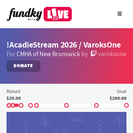
Login
About
FR
Arkade
Register your charity
Create a campaign
!AcadieStream 2026 / VaroksOne
Find a charity campaign
For
CMHA of New Brunswick
by
varoksone
Search groups
DONATE
Contact Us
Raised
Goal
$20.00
$200.00