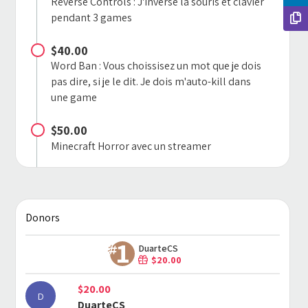
Reverse Controls : J'inverse la souris et clavier
pendant 3 games
$40.00
Word Ban : Vous choissisez un mot que je dois
pas dire, si je le dit. Je dois m'auto-kill dans
une game
$50.00
Minecraft Horror avec un streamer
$100.00
Minecraft les yeux bandés, un viewer au
hasard doit venir en vocal avec moi pour me
Donors
guidé
DuarteCS
$150.00
$20.00
Vous me dites quoi faire en stream
$20.00
D
DuarteCS
$200.00