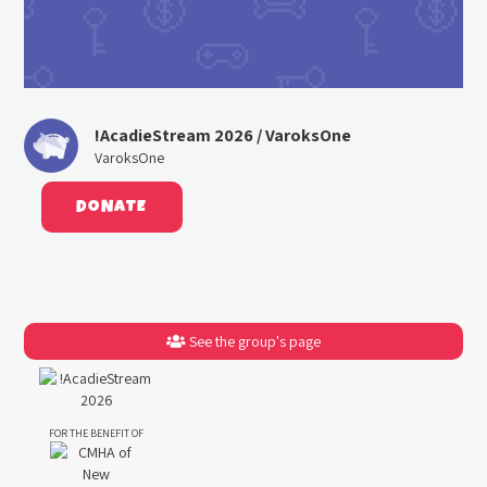
!AcadieStream 2026 / VaroksOne
VaroksOne
DONATE
See the group's page
FOR THE BENEFIT OF