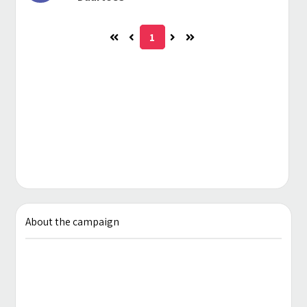
Live "Fake ASMR" de 3h
1
About the campaign