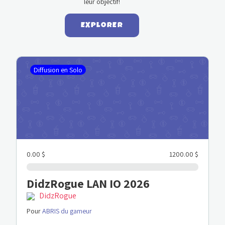
leur objectif!
EXPLORER
Diffusion en Solo
0.00 $
1200.00 $
DidzRogue LAN IO 2026
DidzRogue
Pour
ABRIS du gameur