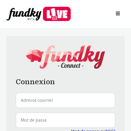
Connexion
À propos
EN
Arkade
Inscrire votre fondation
Créer une campagne
Trouver une campagne
Rechercher des Groupes
Contactez-nous
Connexion